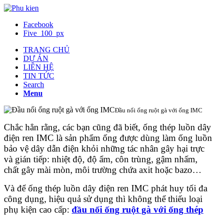
Facebook
Five_100_px
TRANG CHỦ
DỰ ÁN
LIÊN HỆ
TIN TỨC
Search
Menu
Đầu nối ống ruột gà với ống IMC
Chắc hẳn rằng, các bạn cũng đã biết, ống thép luồn dây
điện ren IMC là sản phẩm ống được dùng làm ống luồn
bảo vệ dây dẫn điện khỏi những tác nhân gây hại trực
và gián tiếp: nhiệt độ, độ ẩm, côn trùng, gậm nhấm,
chất gây mài mòn, môi trường chứa axit hoặc bazo…
Và để ống thép luồn dây điện ren IMC phát huy tối đa
công dụng, hiệu quả sử dụng thì không thể thiếu loại
phụ kiện cao cấp:
đầu nối ống ruột gà với ống thép