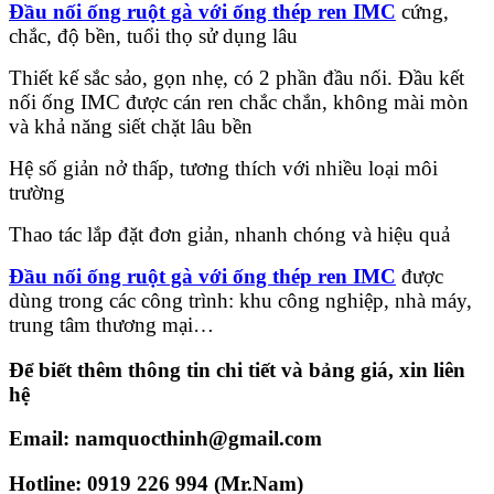
Đầu nối ống ruột gà với ống thép ren IMC
cứng,
chắc, độ bền, tuổi thọ sử dụng lâu
Thiết kế sắc sảo, gọn nhẹ, có 2 phần đầu nối. Đầu kết
nối ống IMC được cán ren chắc chắn, không mài mòn
và khả năng siết chặt lâu bền
Hệ số giản nở thấp, tương thích với nhiều loại môi
trường
Thao tác lắp đặt đơn giản, nhanh chóng và hiệu quả
Đầu nối ống ruột gà với ống thép ren IMC
được
dùng trong các công trình: khu công nghiệp, nhà máy,
trung tâm thương mại…
Để biết thêm thông tin chi tiết và bảng giá, xin liên
hệ
Email: namquocthinh@gmail.com
Hotline: 0919 226 994 (Mr.Nam)