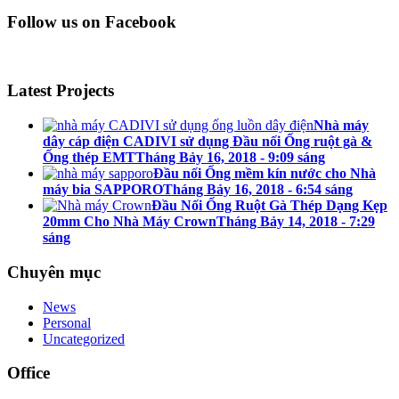
Follow us on Facebook
Latest Projects
Nhà máy
dây cáp điện CADIVI sử dụng Đầu nối Ống ruột gà &
Ống thép EMT
Tháng Bảy 16, 2018 - 9:09 sáng
Đầu nối Ống mềm kín nước cho Nhà
máy bia SAPPORO
Tháng Bảy 16, 2018 - 6:54 sáng
Đầu Nối Ống Ruột Gà Thép Dạng Kẹp
20mm Cho Nhà Máy Crown
Tháng Bảy 14, 2018 - 7:29
sáng
Chuyên mục
News
Personal
Uncategorized
Office