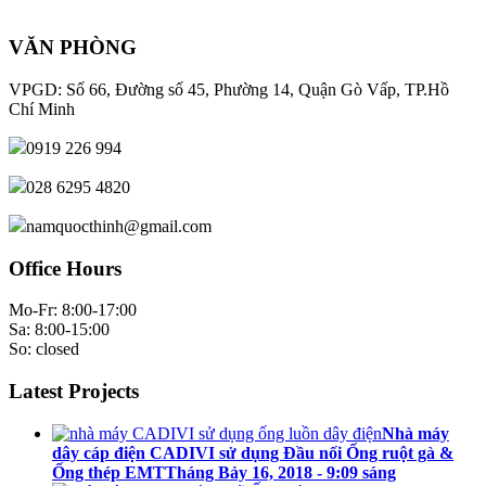
VĂN PHÒNG
VPGD: Số 66, Đường số 45, Phường 14, Quận Gò Vấp, TP.Hồ
Chí Minh
0919 226 994
028 6295 4820
namquocthinh@gmail.com
Office Hours
Mo-Fr: 8:00-17:00
Sa: 8:00-15:00
So: closed
Latest Projects
Nhà máy
dây cáp điện CADIVI sử dụng Đầu nối Ống ruột gà &
Ống thép EMT
Tháng Bảy 16, 2018 - 9:09 sáng