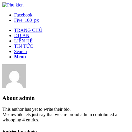
Facebook
Five_100_px
TRANG CHỦ
DỰ ÁN
LIÊN HỆ
TIN TỨC
Search
Menu
About
admin
This author has yet to write their bio.
Meanwhile lets just say that we are proud
admin
contributed a
whooping 4 entries.
Entries by admin